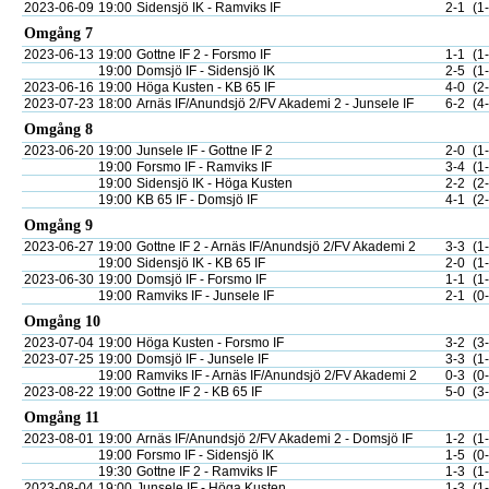
2023-06-09
19:00
Sidensjö IK - Ramviks IF
2-1
(1
Omgång 7
2023-06-13
19:00
Gottne IF 2 - Forsmo IF
1-1
(1
19:00
Domsjö IF - Sidensjö IK
2-5
(1
2023-06-16
19:00
Höga Kusten - KB 65 IF
4-0
(2
2023-07-23
18:00
Arnäs IF/Anundsjö 2/FV Akademi 2 - Junsele IF
6-2
(4
Omgång 8
2023-06-20
19:00
Junsele IF - Gottne IF 2
2-0
(1
19:00
Forsmo IF - Ramviks IF
3-4
(1
19:00
Sidensjö IK - Höga Kusten
2-2
(2
19:00
KB 65 IF - Domsjö IF
4-1
(2
Omgång 9
2023-06-27
19:00
Gottne IF 2 - Arnäs IF/Anundsjö 2/FV Akademi 2
3-3
(1
19:00
Sidensjö IK - KB 65 IF
2-0
(1
2023-06-30
19:00
Domsjö IF - Forsmo IF
1-1
(1
19:00
Ramviks IF - Junsele IF
2-1
(0
Omgång 10
2023-07-04
19:00
Höga Kusten - Forsmo IF
3-2
(3
2023-07-25
19:00
Domsjö IF - Junsele IF
3-3
(1
19:00
Ramviks IF - Arnäs IF/Anundsjö 2/FV Akademi 2
0-3
(0
2023-08-22
19:00
Gottne IF 2 - KB 65 IF
5-0
(3
Omgång 11
2023-08-01
19:00
Arnäs IF/Anundsjö 2/FV Akademi 2 - Domsjö IF
1-2
(1
19:00
Forsmo IF - Sidensjö IK
1-5
(0
19:30
Gottne IF 2 - Ramviks IF
1-3
(1
2023-08-04
19:00
Junsele IF - Höga Kusten
1-3
(1