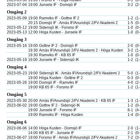
2023-05-30
19:00
Forsmo IF - Höga Kusten
0-1
(0
2023-07-04
19:00
Junsele IF - Domsjö IF
3-2
(2
Omgång 2
2023-05-09
19:00
Ramviks IF - Gottne IF 2
1-2
(1
20:15
Domsjö IF - Arnäs IF/Anundsjö 2/FV Akademi 2
1-5
(0
2023-05-12
19:00
Sidensjö IK - Forsmo IF
1-0
(0
2023-05-13
12:00
Höga Kusten - Junsele IF
1-0
(0
Omgång 3
2023-05-16
19:00
Gottne IF 2 - Domsjö IF
2-0
(0
19:30
Arnäs IF/Anundsjö 2/FV Akademi 2 - Höga Kusten
3-2
(1
19:30
Ramviks IF - KB 65 IF
1-0
(0
2023-05-19
19:00
Junsele IF - Sidensjö IK
1-2
(1
Omgång 4
2023-05-23
19:00
Sidensjö IK - Arnäs IF/Anundsjö 2/FV Akademi 2
5-0
(1
19:00
Höga Kusten - Gottne IF 2
0-3
(0
2023-05-26
19:00
Domsjö IF - Ramviks IF
4-0
(2
19:00
KB 65 IF - Forsmo IF
1-2
(1
Omgång 5
2023-05-30
20:00
Arnäs IF/Anundsjö 2/FV Akademi 2 - KB 65 IF
1-3
(1
2023-06-02
19:00
Gottne IF 2 - Sidensjö IK
1-2
(0
19:00
Junsele IF - Forsmo IF
8-1
(4
19:00
Ramviks IF - Höga Kusten
1-4
(0
Omgång 6
2023-06-06
14:00
Höga Kusten - Domsjö IF
2-0
(1
14:00
KB 65 IF - Junsele IF
2-1
(0
2023-06-07
19:00
Forsmo IF - Arnäs IF/Anundsjö 2/FV Akademi 2
7-2
(3