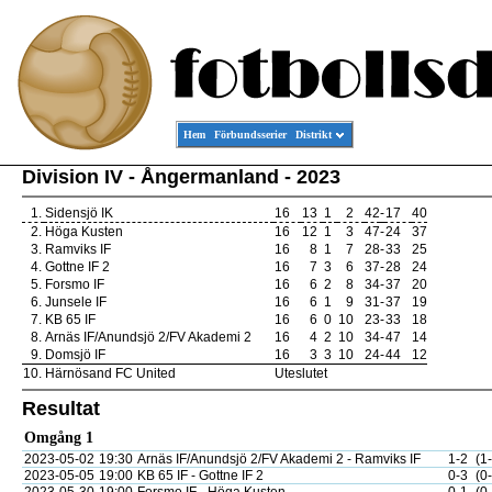
Hem
Förbundsserier
Distrikt
Division IV - Ångermanland - 2023
1.
Sidensjö IK
16
13
1
2
42
-
17
40
2.
Höga Kusten
16
12
1
3
47
-
24
37
3.
Ramviks IF
16
8
1
7
28
-
33
25
4.
Gottne IF 2
16
7
3
6
37
-
28
24
5.
Forsmo IF
16
6
2
8
34
-
37
20
6.
Junsele IF
16
6
1
9
31
-
37
19
7.
KB 65 IF
16
6
0
10
23
-
33
18
8.
Arnäs IF/Anundsjö 2/FV Akademi 2
16
4
2
10
34
-
47
14
9.
Domsjö IF
16
3
3
10
24
-
44
12
10.
Härnösand FC United
Uteslutet
Resultat
Omgång 1
2023-05-02
19:30
Arnäs IF/Anundsjö 2/FV Akademi 2 - Ramviks IF
1-2
(1
2023-05-05
19:00
KB 65 IF - Gottne IF 2
0-3
(0