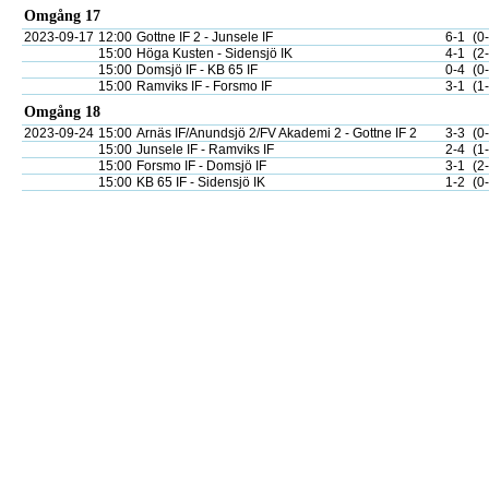
Omgång 17
2023-09-17
12:00
Gottne IF 2 - Junsele IF
6-1
(0
15:00
Höga Kusten - Sidensjö IK
4-1
(2
15:00
Domsjö IF - KB 65 IF
0-4
(0
15:00
Ramviks IF - Forsmo IF
3-1
(1
Omgång 18
2023-09-24
15:00
Arnäs IF/Anundsjö 2/FV Akademi 2 - Gottne IF 2
3-3
(0
15:00
Junsele IF - Ramviks IF
2-4
(1
15:00
Forsmo IF - Domsjö IF
3-1
(2
15:00
KB 65 IF - Sidensjö IK
1-2
(0