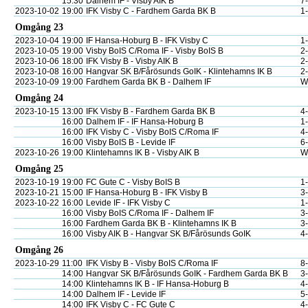
15:30
Dalhem IF - Visby AIK B
7
2023-10-02
19:00
IFK Visby C - Fardhem Garda BK B
1
Omgång 23
2023-10-04
19:00
IF Hansa-Hoburg B - IFK Visby C
1
2023-10-05
19:00
Visby BoIS C/Roma IF - Visby BoIS B
2
2023-10-06
18:00
IFK Visby B - Visby AIK B
2
2023-10-08
16:00
Hangvar SK B/Fårösunds GoIK - Klintehamns IK B
2
2023-10-09
19:00
Fardhem Garda BK B - Dalhem IF
W
Omgång 24
2023-10-15
13:00
IFK Visby B - Fardhem Garda BK B
4
16:00
Dalhem IF - IF Hansa-Hoburg B
1
16:00
IFK Visby C - Visby BoIS C/Roma IF
4
16:00
Visby BoIS B - Levide IF
6
2023-10-26
19:00
Klintehamns IK B - Visby AIK B
W
Omgång 25
2023-10-19
19:00
FC Gute C - Visby BoIS B
1
2023-10-21
15:00
IF Hansa-Hoburg B - IFK Visby B
3
2023-10-22
16:00
Levide IF - IFK Visby C
1
16:00
Visby BoIS C/Roma IF - Dalhem IF
3
16:00
Fardhem Garda BK B - Klintehamns IK B
3
16:00
Visby AIK B - Hangvar SK B/Fårösunds GoIK
4
Omgång 26
2023-10-29
11:00
IFK Visby B - Visby BoIS C/Roma IF
8
14:00
Hangvar SK B/Fårösunds GoIK - Fardhem Garda BK B
3
14:00
Klintehamns IK B - IF Hansa-Hoburg B
4
14:00
Dalhem IF - Levide IF
5
14:00
IFK Visby C - FC Gute C
4