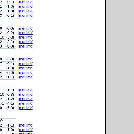
-2
(0-1)
[mer info]
-1
(1-0)
[mer info]
-2
(1-0)
[mer info]
-3
(0-1)
[mer info]
-0
(0-0)
[mer info]
-2
(0-2)
[mer info]
-10
(3-3)
[mer info]
-2
(3-1)
[mer info]
-3
(0-0)
[mer info]
-0
(3-0)
[mer info]
-7
(0-1)
[mer info]
-1
(1-0)
[mer info]
-4
(0-0)
[mer info]
-2
(1-1)
[mer info]
-1
(1-1)
[mer info]
-10
(0-3)
[mer info]
-2
(1-2)
[mer info]
1-1
(4-1)
[mer info]
-0
(5-0)
[mer info]
O
-2
(1-1)
[mer info]
-0
(1-0)
[mer info]