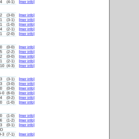
-4
(4-1)
[mer info]
-2
(3-0)
[mer info]
-1
(3-1)
[mer info]
-1
(1-0)
[mer info]
-4
(2-1)
[mer info]
-1
(2-0)
[mer info]
-0
(0-0)
[mer info]
-5
(2-2)
[mer info]
-2
(0-0)
[mer info]
-1
(2-1)
[mer info]
-10
(4-3)
[mer info]
-3
(3-1)
[mer info]
-3
(3-0)
[mer info]
-0
(0-0)
[mer info]
6-0
(6-0)
[mer info]
-4
(0-2)
[mer info]
-0
(1-0)
[mer info]
-0
(1-0)
[mer info]
-6
(1-2)
[mer info]
-3
(0-1)
[mer info]
O
0-3
(7-1)
[mer info]