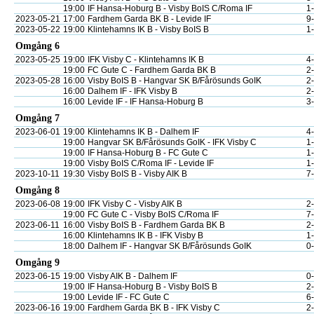
19:00
IF Hansa-Hoburg B - Visby BoIS C/Roma IF
1
2023-05-21
17:00
Fardhem Garda BK B - Levide IF
9
2023-05-22
19:00
Klintehamns IK B - Visby BoIS B
1
Omgång 6
2023-05-25
19:00
IFK Visby C - Klintehamns IK B
4
19:00
FC Gute C - Fardhem Garda BK B
2
2023-05-28
16:00
Visby BoIS B - Hangvar SK B/Fårösunds GoIK
2
16:00
Dalhem IF - IFK Visby B
2
16:00
Levide IF - IF Hansa-Hoburg B
3
Omgång 7
2023-06-01
19:00
Klintehamns IK B - Dalhem IF
4
19:00
Hangvar SK B/Fårösunds GoIK - IFK Visby C
1
19:00
IF Hansa-Hoburg B - FC Gute C
1
19:00
Visby BoIS C/Roma IF - Levide IF
1
2023-10-11
19:30
Visby BoIS B - Visby AIK B
7
Omgång 8
2023-06-08
19:00
IFK Visby C - Visby AIK B
2
19:00
FC Gute C - Visby BoIS C/Roma IF
7
2023-06-11
16:00
Visby BoIS B - Fardhem Garda BK B
2
16:00
Klintehamns IK B - IFK Visby B
1
18:00
Dalhem IF - Hangvar SK B/Fårösunds GoIK
0
Omgång 9
2023-06-15
19:00
Visby AIK B - Dalhem IF
0
19:00
IF Hansa-Hoburg B - Visby BoIS B
2
19:00
Levide IF - FC Gute C
6
2023-06-16
19:00
Fardhem Garda BK B - IFK Visby C
2