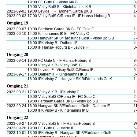
19:00
FC Gute C - Visby AIK B
3
19:00
Visby BoIS B - Klintehamns IK B
3
2023-09-01
19:00
Levide IF - Fardhem Garda BK B
1
2023-09-03
17:00
Visby BoIS C/Roma IF - IF Hansa-Hoburg B
4
Omgång 19
2023-09-07
19:00
Fardhem Garda BK B - FC Gute C
1
2023-09-10
14:00
Klintehamns IK B - IFK Visby C
2
16:00
Hangvar SK B/Fårösunds GoIK - Visby BoIS B
7
16:00
IFK Visby B - Dalhem IF
4
16:00
IF Hansa-Hoburg B - Levide IF
0
Omgång 20
2023-09-14
19:00
FC Gute C - IF Hansa-Hoburg B
8
19:00
Visby AIK B - Visby BoIS B
2
19:00
Levide IF - Visby BoIS C/Roma IF
5
2023-09-17
16:00
Dalhem IF - Klintehamns IK B
3
16:00
IFK Visby C - Hangvar SK B/Fårösunds GoIK
1
Omgång 21
2023-09-21
17:30
Visby AIK B - IFK Visby C
1
19:00
Visby BoIS C/Roma IF - FC Gute C
2
19:00
Fardhem Garda BK B - Visby BoIS B
4
2023-09-24
16:00
Hangvar SK B/Fårösunds GoIK - Dalhem IF
1
16:00
IFK Visby B - Klintehamns IK B
7
Omgång 22
2023-09-27
19:00
Visby BoIS B - IF Hansa-Hoburg B
W
2023-09-28
19:00
FC Gute C - Levide IF
5
2023-10-01
13:00
IFK Visby B - Hangvar SK B/Fårösunds GoIK
3