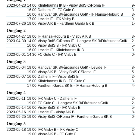
2023-04-23
14:00
Klintehamns IK B - Visby BoIS C/Roma IF
9
16:00
Dalhem IF - FC Gute C
3
16:00
Hangvar SK B/Fårösunds GoIK - IF Hansa-Hoburg B
3
17:00
Levide IF - IFK Visby B
0
2023-07-26
19:00
Visby AIK B - Fardhem Garda BK B
1
Omgång 2
2023-04-27
19:00
IF Hansa-Hoburg B - Visby AIK B
3
2023-04-30
14:00
Visby BoIS C/Roma IF - Hangvar SK B/Fårösunds GoIK
2
16:00
Visby BoIS B - IFK Visby C
5
16:00
Levide IF - Klintehamns IK B
0
2023-05-01
14:30
FC Gute C - IFK Visby B
0
Omgång 3
2023-05-04
19:00
Hangvar SK B/Fårösunds GoIK - Levide IF
8
19:00
Visby AIK B - Visby BoIS C/Roma IF
5
2023-05-07
16:00
Dalhem IF - Visby BoIS B
2
16:00
Klintehamns IK B - FC Gute C
3
17:00
Fardhem Garda BK B - IF Hansa-Hoburg B
4
Omgång 4
2023-05-11
19:00
IFK Visby C - Dalhem IF
2
19:00
FC Gute C - Hangvar SK B/Fårösunds GoIK
2
2023-05-14
16:00
Visby BoIS B - IFK Visby B
5
2023-05-16
19:00
Levide IF - Visby AIK B
8
2023-09-25
19:00
Visby BoIS C/Roma IF - Fardhem Garda BK B
0
Omgång 5
2023-05-18
19:00
IFK Visby B - IFK Visby C
2
19:00
Visby AIK B - FC Gute C
3