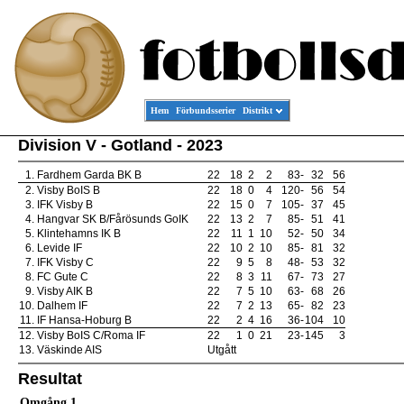
Hem
Förbundsserier
Distrikt
Division V - Gotland - 2023
1.
Fardhem Garda BK B
22
18
2
2
83
-
32
56
2.
Visby BoIS B
22
18
0
4
120
-
56
54
3.
IFK Visby B
22
15
0
7
105
-
37
45
4.
Hangvar SK B/Fårösunds GoIK
22
13
2
7
85
-
51
41
5.
Klintehamns IK B
22
11
1
10
52
-
50
34
6.
Levide IF
22
10
2
10
85
-
81
32
7.
IFK Visby C
22
9
5
8
48
-
53
32
8.
FC Gute C
22
8
3
11
67
-
73
27
9.
Visby AIK B
22
7
5
10
63
-
68
26
10.
Dalhem IF
22
7
2
13
65
-
82
23
11.
IF Hansa-Hoburg B
22
2
4
16
36
-
104
10
12.
Visby BoIS C/Roma IF
22
1
0
21
23
-
145
3
13.
Väskinde AIS
Utgått
Resultat
Omgång 1