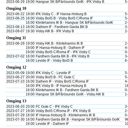
2023-06-29
19:00
Hangvar SK B/Fårösunds GoIK - IFK Visby B
5
Omgång 10
2023-06-22
19:00
IFK Visby C - IF Hansa-Hoburg B
5
2023-06-25
16:00
Visby BoIS B - Visby BoIS C/Roma IF
5
16:00
Klintehamns IK B - Hangvar SK B/Fårösunds GoIK
2
2023-08-13
18:00
Dalhem IF - Fardhem Garda BK B
3
2023-09-07
19:30
Visby AIK B - IFK Visby B
2
Omgång 11
2023-06-29
19:00
Visby AIK B - Klintehamns IK B
2
19:00
IF Hansa-Hoburg B - Dalhem IF
4
19:00
Visby BoIS C/Roma IF - IFK Visby C
0
2023-07-02
16:00
Fardhem Garda BK B - IFK Visby B
3
16:00
Levide IF - Visby BoIS B
6
Omgång 12
2023-05-09
19:00
IFK Visby C - Levide IF
5
2023-06-27
20:00
Visby BoIS B - FC Gute C
5
2023-07-23
16:00
Dalhem IF - Visby BoIS C/Roma IF
4
16:00
IFK Visby B - IF Hansa-Hoburg B
1
16:00
Klintehamns IK B - Fardhem Garda BK B
0
19:00
Hangvar SK B/Fårösunds GoIK - Visby AIK B
1
Omgång 13
2023-06-20
20:00
FC Gute C - IFK Visby C
3
2023-07-27
19:00
Visby BoIS C/Roma IF - IFK Visby B
2
2023-07-29
16:00
IF Hansa-Hoburg B - Klintehamns IK B
0
2023-07-30
16:00
Fardhem Garda BK B - Hangvar SK B/Fårösunds GoIK
W
16:00
Levide IF - Dalhem IF
1