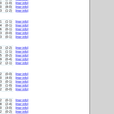
-0
(1-0)
[mer info]
-0
(8-0)
[mer info]
-3
(1-2)
[mer info]
-1
(1-1)
[mer info]
-4
(0-1)
[mer info]
-6
(0-1)
[mer info]
-3
(0-0)
[mer info]
-3
(0-1)
[mer info]
-3
(2-2)
[mer info]
-1
(1-1)
[mer info]
-5
(0-2)
[mer info]
-9
(0-4)
[mer info]
-2
(2-1)
[mer info]
-2
(0-0)
[mer info]
-0
(4-0)
[mer info]
-3
(0-1)
[mer info]
-0
(1-0)
[mer info]
-2
(0-0)
[mer info]
-2
(0-1)
[mer info]
-8
(2-4)
[mer info]
-0
(3-0)
[mer info]
-2
(0-2)
[mer info]