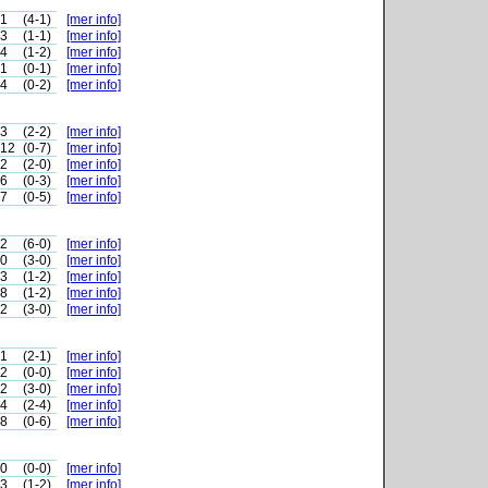
-1
(4-1)
[mer info]
-3
(1-1)
[mer info]
-4
(1-2)
[mer info]
-1
(0-1)
[mer info]
-4
(0-2)
[mer info]
-3
(2-2)
[mer info]
-12
(0-7)
[mer info]
-2
(2-0)
[mer info]
-6
(0-3)
[mer info]
-7
(0-5)
[mer info]
-2
(6-0)
[mer info]
-0
(3-0)
[mer info]
-3
(1-2)
[mer info]
-8
(1-2)
[mer info]
-2
(3-0)
[mer info]
-1
(2-1)
[mer info]
-2
(0-0)
[mer info]
-2
(3-0)
[mer info]
-4
(2-4)
[mer info]
-8
(0-6)
[mer info]
-0
(0-0)
[mer info]
-3
(1-2)
[mer info]