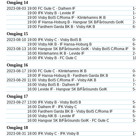
Omgång 14
2023-08-03
19:00
FC Gute C - Dalhem IF
1
19:00
IFK Visby B - Levide IF
1
19:00
Visby BoIS C/Roma IF - Klintehamns IK B
1
19:00
IF Hansa-Hoburg B - Hangvar SK B/Fårösunds GoIK
2
19:00
Fardhem Garda BK B - Visby AIK B
6
Omgång 15
2023-08-10
19:00
IFK Visby C - Visby BoIS B
0
19:00
Visby AIK B - IF Hansa-Hoburg B
6
2023-08-13
16:00
Hangvar SK B/Fårösunds GoIK - Visby BoIS C/Roma IF
9
16:00
Klintehamns IK B - Levide IF
2
16:00
IFK Visby B - FC Gute C
1
Omgång 16
2023-08-17
19:00
FC Gute C - Klintehamns IK B
0
19:00
IF Hansa-Hoburg B - Fardhem Garda BK B
4
2023-08-20
11:00
Visby BoIS C/Roma IF - Visby AIK B
1
16:00
Visby BoIS B - Dalhem IF
7
16:00
Levide IF - Hangvar SK B/Fårösunds GoIK
5
Omgång 17
2023-08-27
13:00
IFK Visby B - Visby BoIS B
5
16:00
Dalhem IF - IFK Visby C
4
16:00
Fardhem Garda BK B - Visby BoIS C/Roma IF
6
16:00
Visby AIK B - Levide IF
5
16:00
Hangvar SK B/Fårösunds GoIK - FC Gute C
3
Omgång 18
2023-08-31
18:00
IFK Visby C - IFK Visby B
1