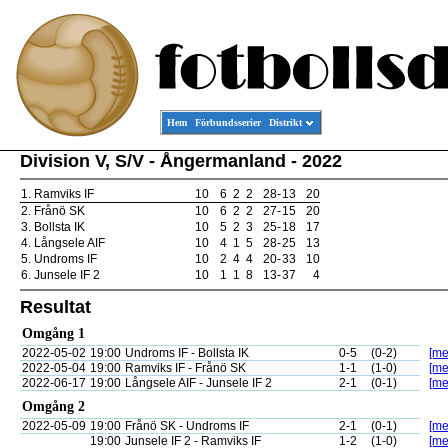
Hem
Förbundsserier
Distrikt
Division V, S/V - Ångermanland - 2022
1.
Ramviks IF
10
6
2
2
28
-
13
20
2.
Frånö SK
10
6
2
2
27
-
15
20
3.
Bollsta IK
10
5
2
3
25
-
18
17
4.
Långsele AIF
10
4
1
5
28
-
25
13
5.
Undroms IF
10
2
4
4
20
-
33
10
6.
Junsele IF 2
10
1
1
8
13
-
37
4
Resultat
Omgång 1
2022-05-02
19:00
Undroms IF - Bollsta IK
0-5
(0-2)
[me
2022-05-04
19:00
Ramviks IF - Frånö SK
1-1
(1-0)
[me
2022-06-17
19:00
Långsele AIF - Junsele IF 2
2-1
(0-1)
[me
Omgång 2
2022-05-09
19:00
Frånö SK - Undroms IF
2-1
(0-1)
[me
19:00
Junsele IF 2 - Ramviks IF
1-2
(1-0)
[me