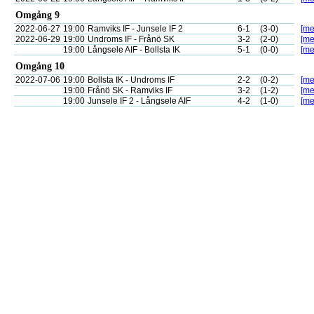
Omgång 9
2022-06-27
19:00
Ramviks IF - Junsele IF 2
6-1
(3-0)
[me
2022-06-29
19:00
Undroms IF - Frånö SK
3-2
(2-0)
[me
19:00
Långsele AIF - Bollsta IK
5-1
(0-0)
[me
Omgång 10
2022-07-06
19:00
Bollsta IK - Undroms IF
2-2
(0-2)
[me
19:00
Frånö SK - Ramviks IF
3-2
(1-2)
[me
19:00
Junsele IF 2 - Långsele AIF
4-2
(1-0)
[me