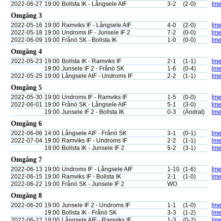
2022-06-27
19:00
Bollsta IK - Långsele AIF
3-2
(2-0)
[me
Omgång 3
2022-05-16
19:00
Ramviks IF - Långsele AIF
4-0
(2-0)
[me
2022-05-18
19:00
Undroms IF - Junsele IF 2
7-2
(0-0)
[me
2022-06-09
19:00
Frånö SK - Bollsta IK
1-0
(0-0)
[me
Omgång 4
2022-05-23
19:00
Bollsta IK - Ramviks IF
2-1
(1-1)
[me
19:00
Junsele IF 2 - Frånö SK
1-6
(0-4)
[me
2022-05-25
19:00
Långsele AIF - Undroms IF
2-2
(1-1)
[me
Omgång 5
2022-05-30
19:00
Undroms IF - Ramviks IF
1-5
(0-0)
[me
2022-06-01
19:00
Frånö SK - Långsele AIF
5-1
(3-0)
[me
19:00
Junsele IF 2 - Bollsta IK
0-3
(Ändrat)
[me
Omgång 6
2022-06-06
14:00
Långsele AIF - Frånö SK
3-1
(0-1)
[me
2022-07-04
19:00
Ramviks IF - Undroms IF
2-2
(1-1)
[me
19:00
Bollsta IK - Junsele IF 2
5-2
(3-1)
[me
Omgång 7
2022-06-13
19:00
Undroms IF - Långsele AIF
1-10
(1-6)
[me
2022-06-15
19:00
Ramviks IF - Bollsta IK
2-1
(1-0)
[me
2022-06-22
19:00
Frånö SK - Junsele IF 2
WO
Omgång 8
2022-06-20
19:00
Junsele IF 2 - Undroms IF
1-1
(1-0)
[me
19:00
Bollsta IK - Frånö SK
3-3
(1-2)
[me
2022-06-22
19:00
Långsele AIF - Ramviks IF
1-3
(0-2)
[me